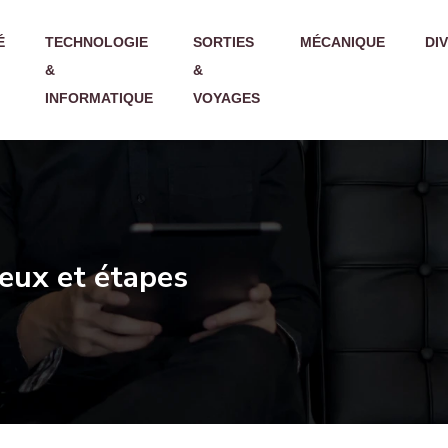
É
TECHNOLOGIE
SORTIES
MÉCANIQUE
DI
&
&
INFORMATIQUE
VOYAGES
jeux et étapes