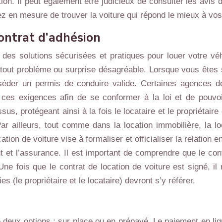
ion. Il peut également être judicieux de consulter les avis de
en mesure de trouver la voiture qui répond le mieux à vos a
contrat d’adhésion
 des solutions sécurisées et pratiques pour louer votre véh
r tout problème ou surprise désagréable. Lorsque vous êtes
éder un permis de conduire valide. Certaines agences d
 ces exigences afin de se conformer à la loi et de pouvoir
s, protégeant ainsi à la fois le locataire et le propriétaire d
ar ailleurs, tout comme dans la location immobilière, la l
tion de voiture vise à formaliser et officialiser la relation e
t et l’assurance. Il est important de comprendre que le cont
 Une fois que le contrat de location de voiture est signé, i
s (le propriétaire et le locataire) devront s’y référer.
 deux options : sur place ou en prépayé. Le paiement en lign