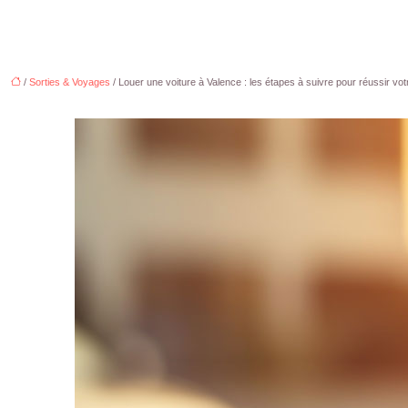
/
Sorties & Voyages
/ Louer une voiture à Valence : les étapes à suivre pour réussir vot