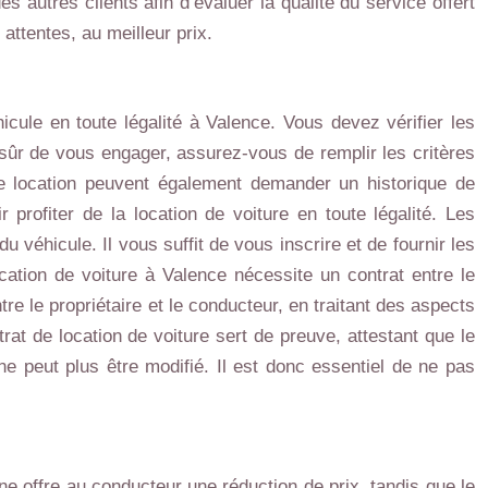
s autres clients afin d’évaluer la qualité du service offert
ttentes, au meilleur prix.
icule en toute légalité à Valence. Vous devez vérifier les
 sûr de vous engager, assurez-vous de remplir les critères
e location peuvent également demander un historique de
 profiter de la location de voiture en toute légalité. Les
u véhicule. Il vous suffit de vous inscrire et de fournir les
ocation de voiture à Valence nécessite un contrat entre le
ntre le propriétaire et le conducteur, en traitant des aspects
rat de location de voiture sert de preuve, attestant que le
l ne peut plus être modifié. Il est donc essentiel de ne pas
e offre au conducteur une réduction de prix, tandis que le