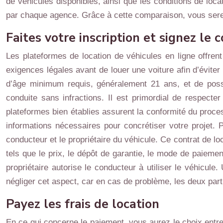
de véhicules disponibles, ainsi que les conditions de locat
par chaque agence. Grâce à cette comparaison, vous serez 
Faites votre inscription et signez le 
Les plateformes de location de véhicules en ligne offrent
exigences légales avant de louer une voiture afin d’évite
d’âge minimum requis, généralement 21 ans, et de poss
conduite sans infractions. Il est primordial de respecter
plateformes bien établies assurent la conformité du processu
informations nécessaires pour concrétiser votre projet. P
conducteur et le propriétaire du véhicule. Ce contrat de loca
tels que le prix, le dépôt de garantie, le mode de paiemen
propriétaire autorise le conducteur à utiliser le véhicule.
négliger cet aspect, car en cas de problème, les deux partie
Payez les frais de location
En ce qui concerne le paiement, vous aurez le choix entre