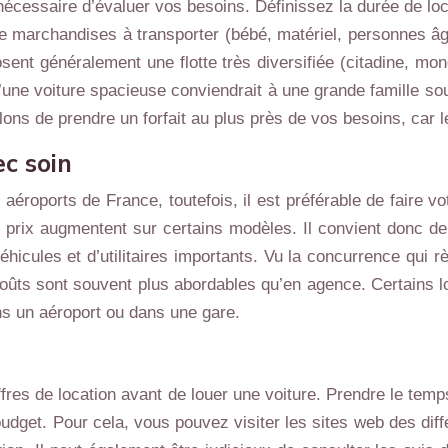
t nécessaire d’évaluer vos besoins. Définissez la durée de l
e marchandises à transporter (bébé, matériel, personnes âgé
nt généralement une flotte très diversifiée (citadine, monosp
une voiture spacieuse conviendrait à une grande famille souh
lons de prendre un forfait au plus près de vos besoins, car 
ec soin
aéroports de France, toutefois, il est préférable de faire v
s prix augmentent sur certains modèles. Il convient donc de
éhicules et d’utilitaires importants. Vu la concurrence qui 
coûts sont souvent plus abordables qu’en agence. Certains lo
ns un aéroport ou dans une gare.
res de location avant de louer une voiture. Prendre le temps
budget. Pour cela, vous pouvez visiter les sites web des diff